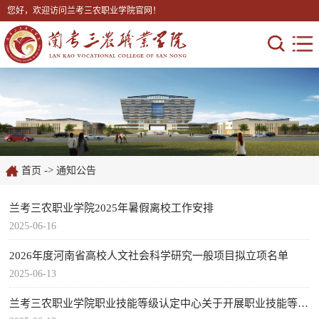
您好，欢迎访问兰考三农职业学院官网！
->
首页
通知公告
兰考三农职业学院2025年暑假离校工作安排
2025-06-16
2026年度河南省高校人文社会科学研究一般项目拟立项名单
2025-06-13
兰考三农职业学院职业技能等级认定中心关于开展职业技能等级认定的公告