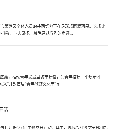
的精心策划及全体人员的共同努力下在足球场圆满落幕。这场比
擞、斗志昂扬。最后经过激烈的角逐...
化底蕴，推动青年发展型城市建设，为青年搭建一个展示才
”开封首届“青年旅游文化节”系...
活...
展12月份“5+N”主题党日活动。其中，现代农业系党支部和机