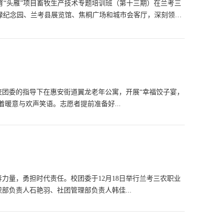
人培育“头雁”项目畜牧生产技术专题培训班（第十三期）在兰考三
禄纪念园、兰考县展览馆、焦桐广场和城市会客厅，深刻领会
校团委的指导下在惠安街道翼龙老年公寓，开展“幸福饺子宴，
暖意与欢声笑语。志愿者提前准备好...
力量，勇担时代责任。校团委于12月18日举行兰考三农职业
部负责人石艳羽、社团管理部负责人韩佳...