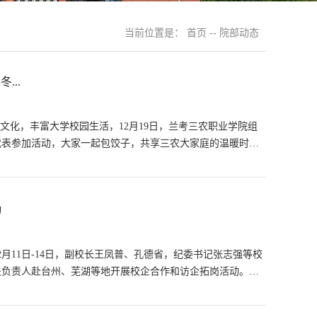
当前位置是：
首页
--
院部动态
...
文化，丰富大学校园生活，12月19日，兰考三农职业学院组
代表参加活动，大家一起包饺子，共享三农大家庭的温暖时
动
月11日-14日，副校长王凤普、孔德省，纪委书记张志强等校
关负责人赴台州、芜湖等地开展校企合作和访企拓岗活动。王