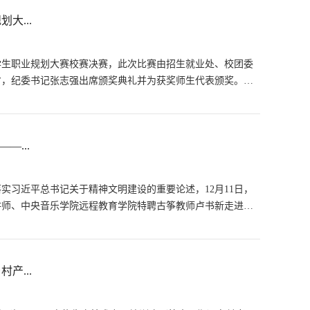
大...
大学生职业规划大赛校赛决赛，此次比赛由招生就业处、校团委
省，纪委书记张志强出席颁奖典礼并为获奖师生代表颁奖。大
—...
实习近平总书记关于精神文明建设的重要论述，12月11日，
讲师、中央音乐学院远程教育学院特聘古筝教师卢书新走进兰
产...