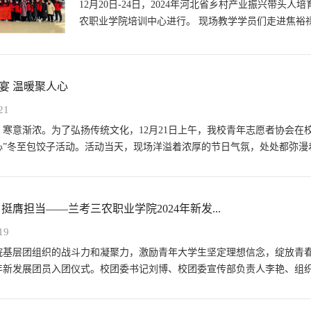
12月20日-24日，2024年河北省乡村产业振兴带头
农职业学院培训中心进行。 现场教学学员们走进焦裕
焦裕禄精神的实质和内涵以及感受城...
宴 温暖聚人心
21
，寒意渐浓。为了弘扬传统文化，12月21日上午，我校青年志愿者协会在
心”冬至包饺子活动。活动当天，现场洋溢着浓厚的节日气氛，处处都弥漫着
 挺膺担当——兰考三农职业学院2024年新发...
19
院基层团组织的战斗力和凝聚力，激励青年大学生坚定理想信念，绽放青春
4年新发展团员入团仪式。校团委书记刘博、校团委宣传部负责人李艳、组织