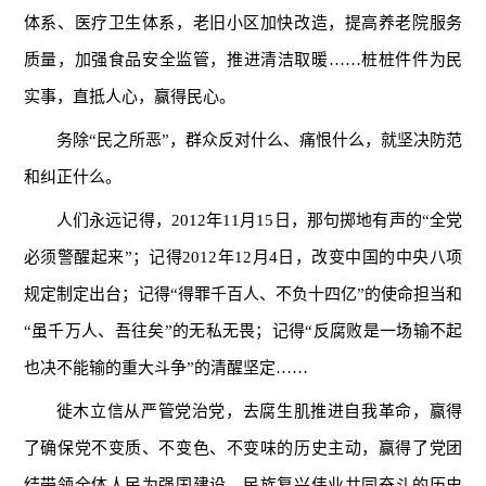
体系、医疗卫生体系，老旧小区加快改造，提高养老院服务
质量，加强食品安全监管，推进清洁取暖……桩桩件件为民
实事，直抵人心，赢得民心。
务除“民之所恶”，群众反对什么、痛恨什么，就坚决防范
和纠正什么。
人们永远记得，2012年11月15日，那句掷地有声的“全党
必须警醒起来”；记得2012年12月4日，改变中国的中央八项
规定制定出台；记得“得罪千百人、不负十四亿”的使命担当和
“虽千万人、吾往矣”的无私无畏；记得“反腐败是一场输不起
也决不能输的重大斗争”的清醒坚定……
徙木立信从严管党治党，去腐生肌推进自我革命，赢得
了确保党不变质、不变色、不变味的历史主动，赢得了党团
结带领全体人民为强国建设、民族复兴伟业共同奋斗的历史