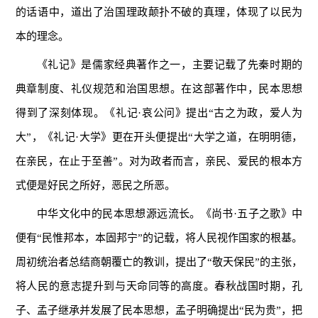
的话语中，道出了治国理政颠扑不破的真理，体现了以民为
本的理念。
《礼记》是儒家经典著作之一，主要记载了先秦时期的
典章制度、礼仪规范和治国思想。在这部著作中，民本思想
得到了深刻体现。《礼记·哀公问》提出“古之为政，爱人为
大”，《礼记·大学》更在开头便提出“大学之道，在明明德，
在亲民，在止于至善”。对为政者而言，亲民、爱民的根本方
式便是好民之所好，恶民之所恶。
中华文化中的民本思想源远流长。《尚书·五子之歌》中
便有“民惟邦本，本固邦宁”的记载，将人民视作国家的根基。
周初统治者总结商朝覆亡的教训，提出了“敬天保民”的主张，
将人民的意志提升到与天命同等的高度。春秋战国时期，孔
子、孟子继承并发展了民本思想，孟子明确提出“民为贵”，把