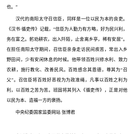
也。”
汉代的南阳太守召信臣，同样是一位以民为本的良吏。
《汉书·循吏传》记载，“信臣为人勤力有方略，好为民兴利，
务在富之。躬劝耕农，出入阡陌，止舍离乡亭，稀有安居”。
在担任南阳太守期间，召信臣亲身走访民间疾苦，常出入乡
野田间，少有安闲休息的时候。他带领百姓兴修水利、致力
农耕，施行教化、改善民风。百姓感念其恩德，尊其为“召
父”。召信臣将百姓好恶视为为政准绳，凡事以百姓之利为
利，以百姓之苦为苦。班固将其列入《循吏传》，正是对他
以民为本、造福一方的褒扬。
中央纪委国家监委网站 张博君