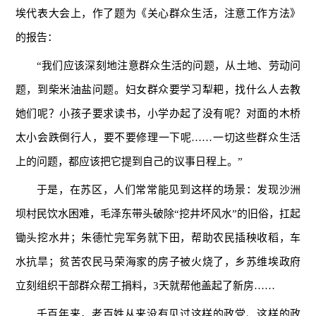
埃代表大会上，作了题为《关心群众生活，注意工作方法》
的报告：
“我们应该深刻地注意群众生活的问题，从土地、劳动问
题，到柴米油盐问题。妇女群众要学习犁耙，找什么人去教
她们呢？小孩子要求读书，小学办起了没有呢？对面的木桥
太小会跌倒行人，要不要修理一下呢……一切这些群众生活
上的问题，都应该把它提到自己的议事日程上。”
于是，在苏区，人们常常能见到这样的场景：发现沙洲
坝村民饮水困难，毛泽东带头破除“挖井坏风水”的旧俗，扛起
锄头挖水井；朱德忙完军务就下田，帮助农民插秧收稻，车
水抗旱；贫苦农民马荣海家的房子被火烧了，乡苏维埃政府
立刻组织干部群众帮工捐料，3天就帮他盖起了新房……
千百年来，老百姓从来没有见过这样的政党、这样的政