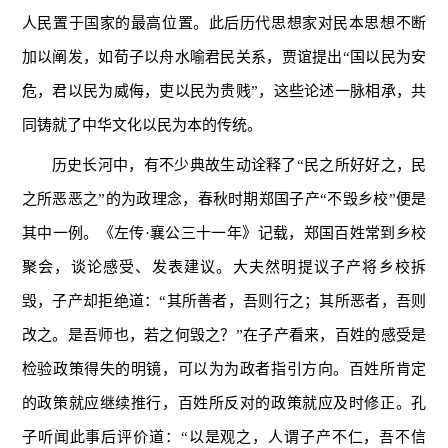
人民置于国家的最高位置。此后历代思想家对民本思想不断
加以阐发，如荀子以舟水喻君民关系，贾谊提出“国以民为安
危，君以民为威侮，吏以民为贵贱”，这些论述一脉相承，共
同铸就了中华文化以民为本的传统。
历史长河中，有不少典故生动诠释了“民之所好好之，民
之所恶恶之”的为政理念，春秋时期郑国子产“不毁乡校”便是
其中一例。《左传·襄公三十一年》记载，郑国百姓常到乡校
聚会，谈论感受、发表建议。大夫然明提议子产将乡校拆
毁，子产却拒绝道：“其所善者，吾则行之；其所恶者，吾则
改之。是吾师也，若之何毁之？”在子产看来，百姓的感受是
检验政策得失的明镜，可以为为政者指引方向。百姓所肯定
的政策就应继续推行，百姓所反对的政策就应及时修正。孔
子听闻此事后评价道：“以是观之，人谓子产不仁，吾不信