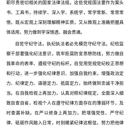
职尽责密切相关的国家法律法规。这些党规国法要作为案头
书、工具书，持续学、深入学、系统学，常学常新、常思常
悟，既从宏观上深刻理解精神实质，又从微观上准确把握具
体适用，努力做到学深悟透、融会贯通。
自觉守纪守法。执纪执法者必先模范守纪守法。纪检监
察干部要强化纪法意识，筑牢拒腐防变思想防线，努力做自
我革命的表率、遵规守纪的标杆。自觉用党规党纪校正思想
和行动，进一步强化纪律意识、加强自我约束，增强政治定
力、纪律定力、道德定力、抵腐定力，始终做到忠诚干净担
当。在自我检视上再加力，认真对照纪律规定，全面深入细
致自查自省，检视个人在遵守纪律方面存在的薄弱环节，及
时查漏补缺。在严以修身上再加力，把增强党性、严守纪
律、砥砺作风融入日常，时刻绷紧纪律这根弦，努力把他律