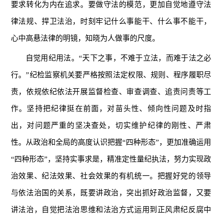
要求转化为内在追求。要做守法的模范，更加自觉地遵守法
律法规、捍卫法治，时刻牢记什么事能干、什么事不能干，
心中高悬法律的明镜，知晓为人做事的尺度。
自觉用纪用法。“天下之事，不难于立法，而难于法之必
行。”纪检监察机关要严格按照法定权限、规则、程序履职尽
责，依规依纪依法开展监督检查、审查调查、追责问责等工
作。坚持把纪律挺在前面，对苗头性、倾向性问题及时指
出，对问题严重的坚决查处，切实维护纪律的刚性、严肃
性。从政治和全局的高度认识把握“四种形态”，更加准确运用
“四种形态”，坚持实事求是，精准定性量纪执法，努力实现政
治效果、纪法效果、社会效果的有机统一。把握好党的领导
与依法治国的关系，既要讲政治，突出抓好政治监督，又要
讲法治，自觉把法治思维和法治方式运用到正风肃纪反腐中