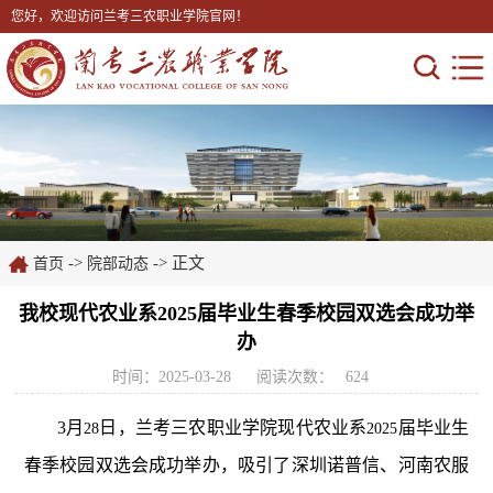
您好，欢迎访问兰考三农职业学院官网！
->
-> 正文
首页
院部动态
我校现代农业系2025届毕业生春季校园双选会成功举
办
时间：2025-03-28
阅读次数：
624
3
月
日，兰考三农职业学院现代农业系
届毕业生
28
2025
春季校园双选会成功举办，吸引了深圳诺普信、河南农服