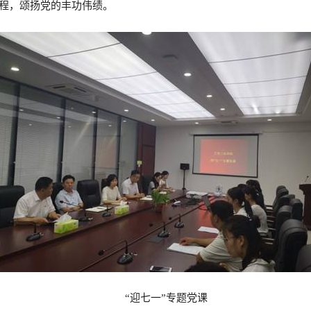
历程，颂扬党的丰功伟绩。
“迎七一”专题党课